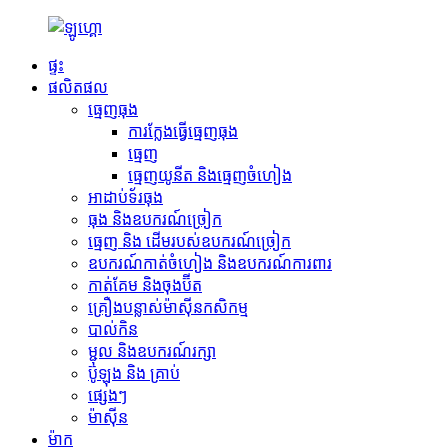
ផ្ទះ
ផលិតផល
ធ្មេញ​ធុង
ការក្លែងធ្វើធ្មេញធុង
ធ្មេញ
ធ្មេញយូនីត និងធ្មេញចំហៀង
អាដាប់ទ័រធុង
ធុង និងឧបករណ៍ច្រៀក
ធ្មេញ និង ដើម​របស់​ឧបករណ៍​ច្រៀក
ឧបករណ៍កាត់ចំហៀង និងឧបករណ៍ការពារ
កាត់គែម និងចុងប៊ីត
គ្រឿងបន្លាស់ម៉ាស៊ីនកសិកម្ម
បាល់កិន
ម្ជុល និង​ឧបករណ៍​រក្សា
ប៊ូឡុង និង គ្រាប់
ផ្សេងៗ
ម៉ាស៊ីន
ម៉ាក