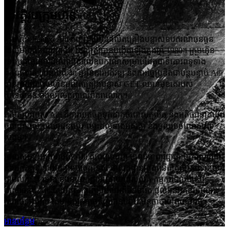
ប្រវត្តិរូបក្រុមហ៊ុន
ក្រុមហ៊ុន Jiangxi Aili គឺជាក្រុមហ៊ុនផលិតគ្រឿងបន្លាស់ឧបករណ៍ធុនធ្ងន់
ដែលមានជំនាញវិជ្ជាជីវៈ ដែលត្រូវបានបង្កើតឡើងក្នុងឆ្នាំ 1980។ ក្រុមហ៊ុន
នេះប្តេជ្ញាផ្តល់នូវដំណោះស្រាយឧបករណ៍សម្រាប់ដៃគូជាទីគោរពទូទាំង
ពិភពលោក។ បន្ទាប់ពី 40 ឆ្នាំនៃការអភិវឌ្ឍ និងការច្នៃប្រឌិតជាបន្តបន្ទាប់ Aili
បានក្លាយជាក្រុមហ៊ុនផលិតគ្រឿងបន្លាស់ GET ឈានមុខគេរបស់
ប្រទេសចិន និងល្បីល្បាញលើពិភពលោក។
តម្លៃស្នូលរបស់ Aili គឺការយកចិត្តទុកដាក់ចំពោះបុគ្គលិក និងអតិថិជនគ្រប់រូប
ផ្តល់ជូនផលប្រយោជន៍ឈ្នះ-ឈ្នះដល់ទាំងអស់គ្នា និងចូលរួមចំណែកដល់
សង្គម។
រចនាសម្ព័ន្ធអង្គការរបស់ Aili គឺពេញលេញ មានជំនាញវិជ្ជាជីវៈផ្នែកស្រាវជ្រាវ
និងអភិវឌ្ឍន៍ នាយកដ្ឋានបច្ចេកទេស នាយកដ្ឋានត្រួតពិនិត្យគុណភាព នាយក
ដ្ឋានលក់ 24 ម៉ោង និងនាយកដ្ឋានក្រោយពេលលក់ កម្មករដែលមានបទ
ពិសោធន៍។ Aili តែងតែគិតគូរពីអ្វីដែលអតិថិជនគិត ផ្តល់ជូនអ្នកនូវដំណោះ
ស្រាយទាំងមូល ដើម្បីឱ្យអ្នកអាចទិញបានដោយមិនចាំបាច់ព្រួយបារម្ភ។
អានបន្ថែម