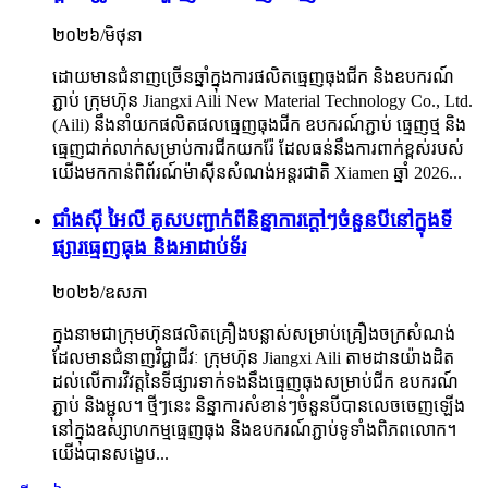
២០២៦/មិថុនា
ដោយមានជំនាញច្រើនឆ្នាំក្នុងការផលិតធ្មេញធុងជីក និងឧបករណ៍
ភ្ជាប់ ក្រុមហ៊ុន Jiangxi Aili New Material Technology Co., Ltd.
(Aili) នឹងនាំយកផលិតផលធ្មេញធុងជីក ឧបករណ៍ភ្ជាប់ ធ្មេញថ្ម និង
ធ្មេញជាក់លាក់សម្រាប់ការជីកយករ៉ែ ដែលធន់នឹងការពាក់ខ្ពស់របស់
យើងមកកាន់ពិព័រណ៍ម៉ាស៊ីនសំណង់អន្តរជាតិ Xiamen ឆ្នាំ 2026...
ជាំងស៊ី អៃលី គូសបញ្ជាក់ពីនិន្នាការក្តៅៗចំនួនបីនៅក្នុងទី
ផ្សារធ្មេញធុង និងអាដាប់ទ័រ
២០២៦/ឧសភា
ក្នុងនាមជាក្រុមហ៊ុនផលិតគ្រឿងបន្លាស់សម្រាប់គ្រឿងចក្រសំណង់
ដែលមានជំនាញវិជ្ជាជីវៈ ក្រុមហ៊ុន Jiangxi Aili តាមដានយ៉ាងដិត
ដល់លើការវិវត្តនៃទីផ្សារទាក់ទងនឹងធ្មេញធុងសម្រាប់ជីក ឧបករណ៍
ភ្ជាប់ និងម្ជុល។ ថ្មីៗនេះ និន្នាការសំខាន់ៗចំនួនបីបានលេចចេញឡើង
នៅក្នុងឧស្សាហកម្មធ្មេញធុង និងឧបករណ៍ភ្ជាប់ទូទាំងពិភពលោក។
យើងបានសង្ខេប...