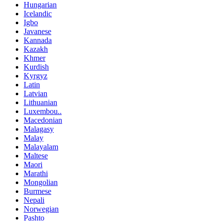
Hungarian
Icelandic
Igbo
Javanese
Kannada
Kazakh
Khmer
Kurdish
Kyrgyz
Latin
Latvian
Lithuanian
Luxembou..
Macedonian
Malagasy
Malay
Malayalam
Maltese
Maori
Marathi
Mongolian
Burmese
Nepali
Norwegian
Pashto