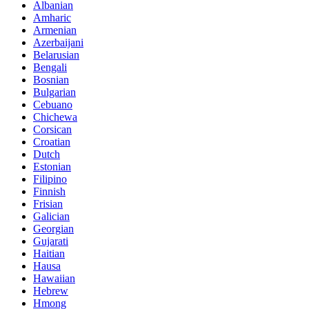
Albanian
Amharic
Armenian
Azerbaijani
Belarusian
Bengali
Bosnian
Bulgarian
Cebuano
Chichewa
Corsican
Croatian
Dutch
Estonian
Filipino
Finnish
Frisian
Galician
Georgian
Gujarati
Haitian
Hausa
Hawaiian
Hebrew
Hmong