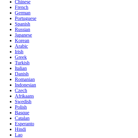
Chinese
French
German
Portuguese
Spanish
Russian
Japanese
Korean
Arabic
Irish
Greek
Turkish
Italian
Danish
Romanian
Indonesian
Czech
Afrikaans
Swedish
Polish
Basque
Catalan
Esperanto
Hindi
Lao